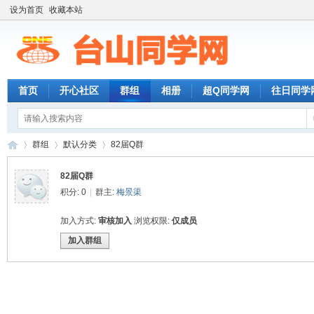
设为首页
收藏本站
首页
开心社区
群组
相册
超Q同学网
往日同学
群组
默认分类
82届Q群
82届Q群
积分: 0
|
群主:
梅景渠
台
›
›
›
加入方式:
审核加入
浏览权限:
仅成员
加入群组