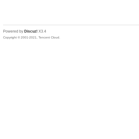
山
Powered by
Discuz!
X3.4
Copyright © 2001-2021, Tencent Cloud.
同
学