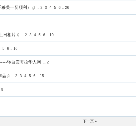
子移美一切顺利）
...
2
3
4
5
6
..
26
年生日相片
...
2
3
4
5
6
..
19
4
5
6
..
16
----转自安哥拉华人网
...
2
作品
...
2
3
4
5
6
..
15
.
9
下一页 »