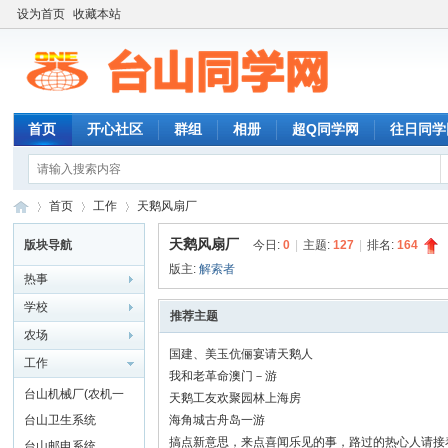
设为首页
收藏本站
首页
开心社区
群组
相册
超Q同学网
往日同学
首页
工作
天鹅风扇厂
天鹅风扇厂
版块导航
今日:
0
|
主题:
127
|
排名:
164
版主:
解索者
热事
台
»
›
›
学校
推荐主题
农场
国建、美玉伉俪宴请天鹅人
工作
我和老革命澳门－游
台山机械厂(农机一
天鹅工友欢聚园林上海房
厂)
台山卫生系统
海角城古舟岛一游
搞点新意思，来点喜闻乐见的事，路过的热心人请接
台山邮电系统