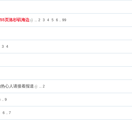
品55页洛杉矶海边
...
2
3
4
5
6
..
99
3
4
的热心人请接着报道
...
2
6
..
9
5
6
..
7