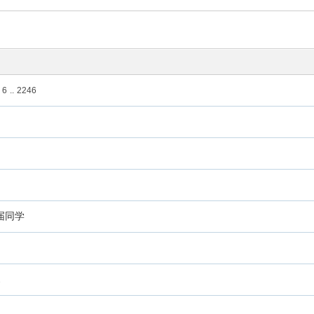
6
..
2246
届同学
2