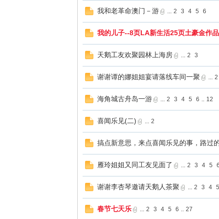
我和老革命澳门－游
...
2
3
4
5
6
我的儿子--8页LA新生活25页土豪金作
天鹅工友欢聚园林上海房
...
2
3
谢谢谭的娜姐姐宴请落线车间一聚
...
2
海角城古舟岛一游
...
2
3
4
5
6
..
12
喜闻乐见(二)
...
2
搞点新意思，来点喜闻乐见的事，路过
雁玲姐姐又同工友见面了
...
2
3
4
5
谢谢李杏琴邀请天鹅人茶聚
...
2
3
4
春节七天乐
...
2
3
4
5
6
..
27