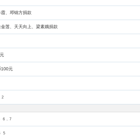
春霞、邓锦方捐款
朱金莲、天天向上、梁素娥捐款
0元
100元
.
2
5
6
..
7
4
5