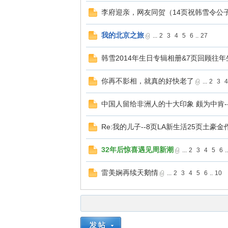
李府迎亲，网友同贺（14页祝韩雪令公
我的北京之旅
...
2
3
4
5
6
..
27
韩雪2014年生日专辑相册&7页回顾往
你再不影相，就真的好快老了
...
2
3
中国人留给非洲人的十大印象 颇为中肯--
Re:我的儿子--8页LA新生活25页土豪金
32年后惊喜遇见周新潮
...
2
3
4
5
6
.
雷美娴再续天鹅情
...
2
3
4
5
6
..
10