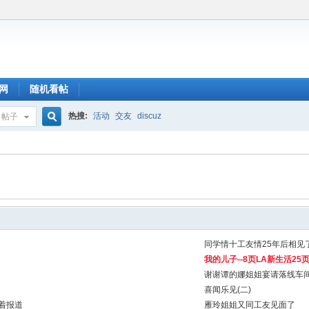
网
随机看帖
热搜:
活动
交友
discuz
帖子
搜
索
同学情十工友情25年后相见
我的儿子--8页LA新生活2
谢谢谭的娜姐姐宴请落线车
喜闻乐见(二)
着报道
雁玲姐姐又同工友见面了