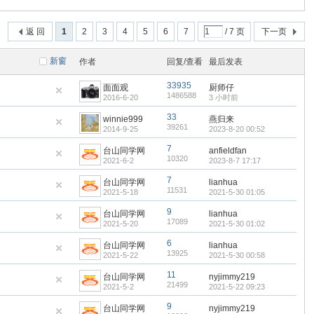
返 回
1
2
3
4
5
6
7
/ 7 页
下一页
新窗
作者
回复/查看
最后发表
33935
面面观
厨师仔
1486588
2016-6-20
3 小时前
33
winnie999
燕归来
39261
2014-9-25
2023-8-20 00:52
7
台山同学网
anfieldfan
10320
2021-6-2
2023-8-7 17:17
7
台山同学网
lianhua
11531
2021-5-18
2021-5-30 01:05
9
台山同学网
lianhua
17089
2021-5-20
2021-5-30 01:02
6
台山同学网
lianhua
13925
2021-5-22
2021-5-30 00:58
11
台山同学网
nyjimmy219
21499
2021-5-2
2021-5-22 09:23
9
台山同学网
nyjimmy219