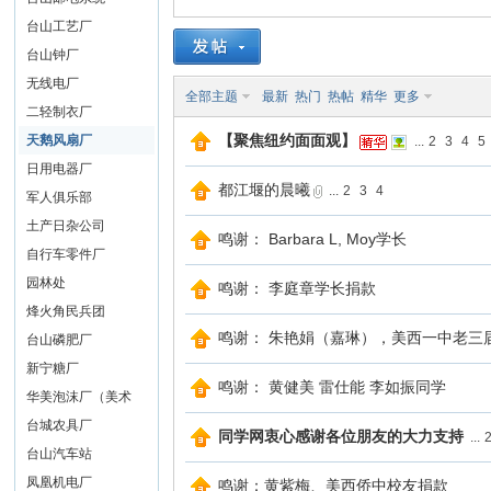
台山工艺厂
山
台山钟厂
无线电厂
全部主题
最新
热门
热帖
精华
更多
二轻制衣厂
【聚焦纽约面面观】
天鹅风扇厂
...
2
3
4
5
日用电器厂
都江堰的晨曦
...
2
3
4
军人俱乐部
土产日杂公司
鸣谢： Barbara L, Moy学长
自行车零件厂
同
园林处
鸣谢： 李庭章学长捐款
烽火角民兵团
鸣谢： 朱艳娟（嘉琳），美西一中老三
台山磷肥厂
新宁糖厂
鸣谢： 黄健美 雷仕能 李如振同学
华美泡沫厂（美术
社）
台城农具厂
同学网衷心感谢各位朋友的大力支持
...
台山汽车站
凤凰机电厂
鸣谢：黄紫梅、美西侨中校友捐款
学