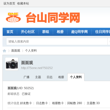
设为首页
收藏本站
首页
开心社区
群组
相册
超Q同学网
往日同学
面面观
个人资料
面面观
http://75one.net/?50252
台
›
›
广播
主题
日志
相册
个人资料
面面观
(UID: 50252)
邮箱状态
已验证
统计信息
好友数 0
|
日志数 0
|
相册数 0
|
回帖数 280
|
主题数 33