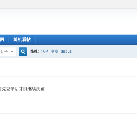
网
随机看帖
热搜:
活动
交友
discuz
帖子
搜
索
请先登录后才能继续浏览