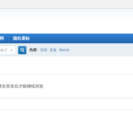
网
随机看帖
热搜:
活动
交友
discuz
帖子
搜
索
请先登录后才能继续浏览