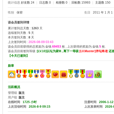
统计信息
好友数 24
|
日志数 0
|
相册数 0
|
回帖数 15993
|
主题数 150
山
性别
保密
生日
2011 年 1 月 1
该会员签到详情
累计签到总天数 :
1263
天
连续签到天数 :
5
天
本月签到天数 :
8
天
上次签到时间 :
2026-08-09 03:43
该会员目前获得的总奖励为:金钱
69453
枚 , 上次获得的奖励为:金钱
5
枚.
该会员目前签到等级 :
[LV.10]以坛为家III , 离下一等级
[LV.Master]伴坛终老
还
【
今天已签到
】
同
勋章
活跃概况
管理组
版主
用户组
版主
在线时间
1725 小时
注册时间
2006-1-12
上次活动时间
2026-8-9 09:15
上次发表时间
2026-
学