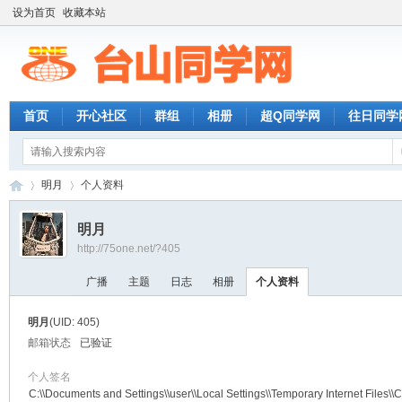
设为首页
收藏本站
首页
开心社区
群组
相册
超Q同学网
往日同学
明月
个人资料
明月
http://75one.net/?405
台
›
›
广播
主题
日志
相册
个人资料
明月
(UID: 405)
邮箱状态
已验证
个人签名
C:\\Documents and Settings\\user\\Local Settings\\Temporary Internet Files