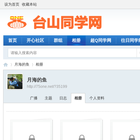
设为首页
收藏本站
首页
开心社区
群组
相册
超Q同学网
往日同学
月海的鱼
相册
月海的鱼
http://75one.net/?35199
台
›
›
广播
主题
日志
相册
个人资料