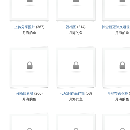
山
上传分享照片
(367)
祝福图
(214)
悼念新冠肺炎逝世
月海的鱼
月海的鱼
月海的鱼
同
分隔线素材
(200)
FLASH作品伴舞
(53)
再登布碌仑桥
(
月海的鱼
月海的鱼
月海的鱼
学