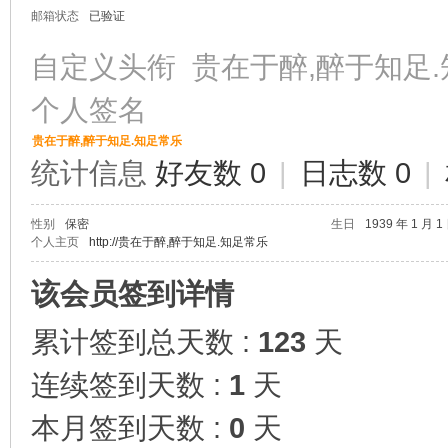
邮箱状态
已验证
山
自定义头衔
贵在于醉,醉于知足
个人签名
贵在于醉,醉于知足.知足常乐
统计信息
好友数 0
|
日志数 0
|
性别
保密
生日
1939 年 1 月 1
个人主页
http://贵在于醉,醉于知足.知足常乐
同
该会员签到详情
累计签到总天数 :
123
天
连续签到天数 :
1
天
本月签到天数 :
0
天
学