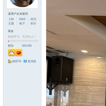
山
该用户从未签到
139
3005
36万
主题
帖子
积分
军长
好好学习，天天向上！
积分
365166
同
收听TA
发消息
学