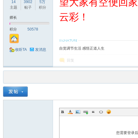
望大家有空便回家
14
3902
5万
主题
帖子
积分
云彩！
师长
积分
50578
自觉调节生活 感悟正道人生
收听TA
发消息
回复
您需要登录