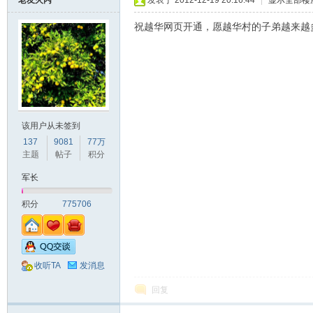
老友火丙
发表于 2012-12-19 20:16:44
|
显示全部楼
祝越华网页开通，愿越华村的子弟越来越
该用户从未签到
137
9081
77万
主题
帖子
积分
军长
积分
775706
收听TA
发消息
回复