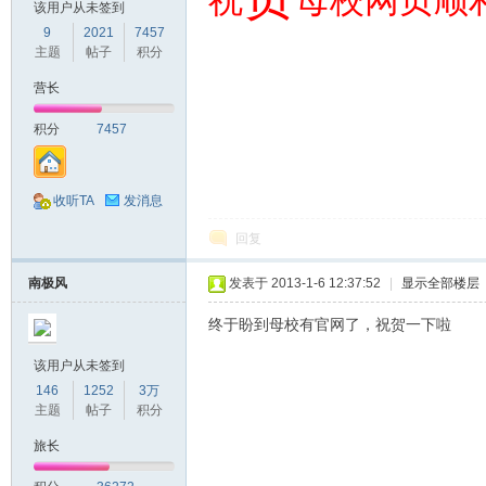
祝
母校网页顺
该用户从未签到
9
2021
7457
主题
帖子
积分
营长
积分
7457
收听TA
发消息
回复
南极风
发表于 2013-1-6 12:37:52
|
显示全部楼层
终于盼到母校有官网了，祝贺一下啦
该用户从未签到
146
1252
3万
主题
帖子
积分
旅长