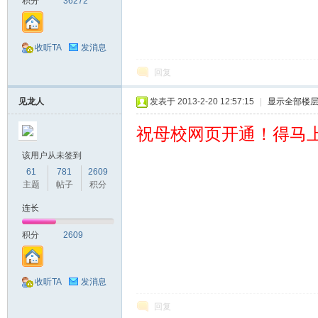
积分
36272
收听TA
发消息
回复
见龙人
发表于 2013-2-20 12:57:15
|
显示全部楼
祝母校网页开通！得马
该用户从未签到
61
781
2609
主题
帖子
积分
连长
积分
2609
收听TA
发消息
回复