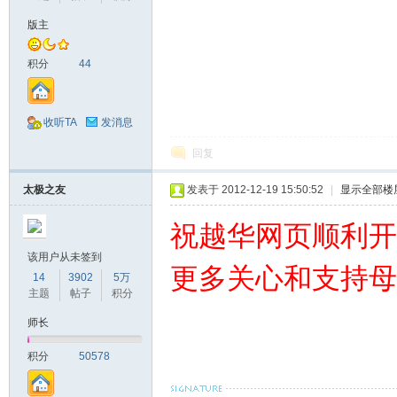
版主
山
积分
44
收听TA
发消息
回复
太极之友
发表于 2012-12-19 15:50:52
|
显示全部楼
同
祝越华网页顺利开
该用户从未签到
更多关心和支持母
14
3902
5万
主题
帖子
积分
师长
积分
50578
学