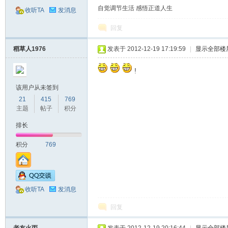
自觉调节生活 感悟正道人生
收听TA
发消息
回复
稻草人1976
发表于 2012-12-19 17:19:59
|
显示全部楼
!
该用户从未签到
21
415
769
网
主题
帖子
积分
排长
积分
769
收听TA
发消息
回复