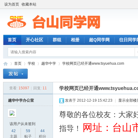
设为首页
收藏本站
首页
开心社区
群组
相册
超Q同学网
往日同学
首页
学校
越华中学
学校网页已经开通www.tsyuehua.com
学校网页已经开通www.tsyuehua.c
查看:
15097
|
回复:
11
台
»
›
›
›
越华中学办公室
发表于 2012-12-19 15:42:23
|
显示全部楼
尊敬的各位校友：大家
该用户从未签到
网址：台山
指导！
42
59
44
主题
帖子
积分