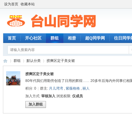
设为首页
收藏本站
首页
开心社区
群组
相册
超Q同学网
往日同学
群组
默认分类
捞爽区定子美女裙
捞爽区定子美女裙
80年代我们用勤劳创造了日用的辉煌…… 20多年后海内外同事们相
台
›
›
›
积分: 0
|
群主:
月儿湾湾
,
紫薇格格
,
丽人
加入方式:
审核加入
浏览权限:
仅成员
加入群组