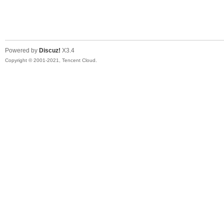
山
Powered by
Discuz!
X3.4
Copyright © 2001-2021, Tencent Cloud.
同
学