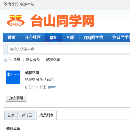
设为首页
收藏本站
首页
开心社区
群组
相册
超Q同学网
往日同学
群组
默认分类
畅聊空间
畅聊空间
畅聊空间 生活百态
台
›
›
›
积分: 0
|
群主:
gmw
加入群组
首页
讨论区
成员列表
管理成员