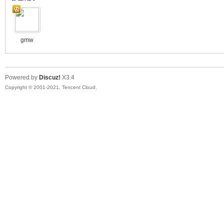
山
gmw
Powered by
Discuz!
X3.4
Copyright © 2001-2021, Tencent Cloud.
同
学